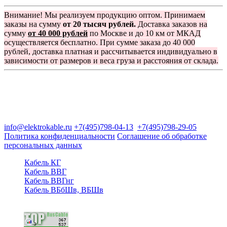
Внимание! Мы реализуем продукцию оптом. Принимаем
заказы на сумму
от 20 тысяч рублей.
Доставка заказов на
сумму
от 40 000 рублей
по Москве и до 10 км от МКАД
осуществляется бесплатно. При сумме заказа до 40 000
рублей, доставка платная и рассчитывается индивидуально в
зависимости от размеров и веса груза и расстояния от склада.
Группа компаний "Электрокабель"
125480, Москва, Туристская ул, д.25, корп.1, оф. 21
info@elektrokable.ru
+7(495)798-04-13
+7(495)798-29-05
Политика конфиденциальности
Соглашение об обработке
персональных данных
Кабель КГ
Кабель ВВГ
Кабель ВВГнг
Кабель ВБбШв, ВБШв