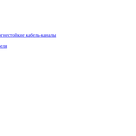
огнестойкие кабель-каналы
еля