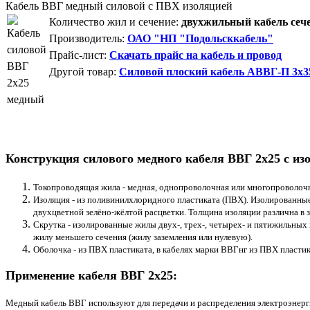
Кабель ВВГ медный силовой с ПВХ изоляцией
Количество жил и сечение:
двухжильный кабель сече
Производитель:
ОАО "НП "Подольсккабель"
Прайс-лист:
Скачать прайс на кабель и провод
Другой товар:
Силовой плоский кабель АВВГ-П 3х3
Конструкция силового медного кабеля ВВГ 2х25 с из
Токопроводящая жила - медная, однопроволочная или многопроволочна
Изоляция - из поливинилхлоридного пластиката (ПВХ). Изолированны
двухцветной зелёно-жёлтой расцветки. Толщина изоляции различна в з
Скрутка - изолированные жилы двух-, трех-, четырех- и пятижильных
жилу меньшего сечения (жилу заземления или нулевую).
Оболочка - из ПВХ пластиката, в кабелях марки ВВГнг из ПВХ пласти
Применение кабеля ВВГ 2х25:
Медный кабель ВВГ используют для передачи и распределения электроэнерг