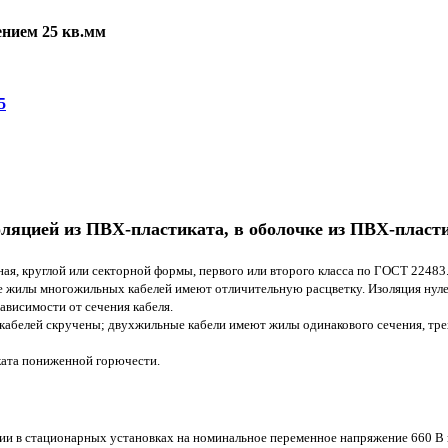
нием 25 кв.мм
5
оляцией из ПВХ-пластиката, в оболочке из ПВХ-пласт
я, круглой или секторной формы, первого или второго класса по ГОСТ 22483
е жилы многожильных кабелей имеют отличительную расцветку. Изоляция нуле
ависимости от сечения кабеля.
 кабелей скручены; двухжильные кабели имеют жилы одинакового сечения, тре
ката пониженной горючести.
ии в стационарных установках на номинальное переменное напряжение 660 В и