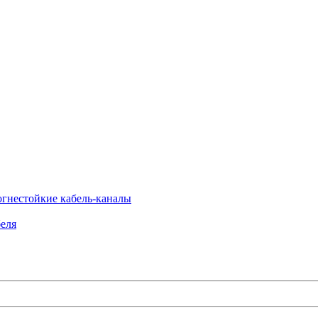
огнестойкие кабель-каналы
еля