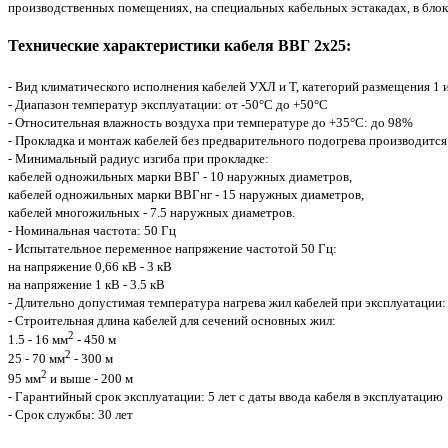
производственных помещениях, на специальных кабельных эстакадах, в блока
Технические характеристики кабеля ВВГ 2х25:
- Вид климатического исполнения кабелей УХЛ и Т, категорий размещения 1 
- Диапазон температур эксплуатации: от -50°С до +50°С
- Относительная влажность воздуха при температуре до +35°С: до 98%
- Прокладка и монтаж кабелей без предварительного подогрева производится
- Минимальный радиус изгиба при прокладке:
кабелей одножильных марки ВВГ - 10 наружных диаметров,
кабелей одножильных марки ВВГнг - 15 наружных диаметров,
кабелей многожильных - 7.5 наружных диаметров.
- Номинальная частота: 50 Гц
- Испытательное переменное напряжение частотой 50 Гц:
на напряжение 0,66 кВ - 3 кВ
на напряжение 1 кВ - 3.5 кВ
- Длительно допустимая температура нагрева жил кабелей при эксплуатации:
- Строительная длина кабелей для сечений основных жил:
2
1.5 - 16 мм
- 450 м
2
25 - 70 мм
- 300 м
2
95 мм
и выше - 200 м
- Гарантийный срок эксплуатации: 5 лет с даты ввода кабеля в эксплуатацию
- Срок службы: 30 лет