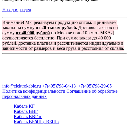
Назад в раздел
Внимание! Мы реализуем продукцию оптом. Принимаем
заказы на сумму
от 20 тысяч рублей.
Доставка заказов на
сумму
от 40 000 рублей
по Москве и до 10 км от МКАД
осуществляется бесплатно. При сумме заказа до 40 000
рублей, доставка платная и рассчитывается индивидуально в
зависимости от размеров и веса груза и расстояния от склада.
Группа компаний "Электрокабель"
125480, Москва, Туристская ул, д.25, корп.1, оф. 21
info@elektrokable.ru
+7(495)798-04-13
+7(495)798-29-05
Политика конфиденциальности
Соглашение об обработке
персональных данных
Кабель КГ
Кабель ВВГ
Кабель ВВГнг
Кабель ВБбШв, ВБШв