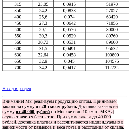
315
23,05
0,0915
51970
350
24,2
0,0833
57057
400
25,6
0,074
63420
450
27,3
0,0642
71856
500
29,1
0,0576
80000
550
30,3
0,0529
89760
560
30,73
0,0531
89600
600
31,5
0,0491
95632
630
32,64
0,0458
100800
650
32,9
0,045
104575
700
34,2
0,0417
112725
Назад в раздел
Внимание! Мы реализуем продукцию оптом. Принимаем
заказы на сумму
от 20 тысяч рублей.
Доставка заказов на
сумму
от 40 000 рублей
по Москве и до 10 км от МКАД
осуществляется бесплатно. При сумме заказа до 40 000
рублей, доставка платная и рассчитывается индивидуально в
зависимости от размеров и веса груза и расстояния от склада.