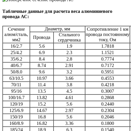
Табличные данные для расчета веса алюминиевого
провода АС:
Диаметр, мм
Сечение
Сопротивление 1 км
алюм/сталь,
провода постоянному
Стального
Провода
мм2
току, Ом
сердечника
16/2.7
5.6
1.9
1.7818
25/4.2
6.9
2.3
1.1521
35/6.2
8.4
2.8
0.7774
40/6.7
8.74
2.91
0.7172
50/8.0
9.6
3.2
0.5951
63/10.5
10.97
3.66
0.4553
70/11
11.4
3.8
0.4218
95/16
13.5
4.5
0.3007
100/16.7
13.82
4.61
0.2868
120/19
15.2
5.6
0.2440
125/6.9
14.67
2.97
0.2304
150/19
16.8
5.6
0.2046
160/8.9
16.82
3.36
0.1800
185/24
18.9
6.3
0.1540