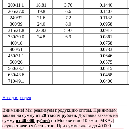
200/11.1
18.81
3.76
0.1440
205/27.0
19.8
6.6
0.1407
240/32
21.6
7.2
0.1182
300/39
24.0
8.0
0.0958
315/21.8
23.83
5.97
0.0917
330/30.0
24.8
6.9
0.0861
400/18
0.0758
400/51
0.0733
450/31.1
0.0646
500/26
0.0575
560/38.7
0.0515
630/43.6
0.0458
710/49.1
0.0406
Назад в раздел
Внимание! Мы реализуем продукцию оптом. Принимаем
заказы на сумму
от 20 тысяч рублей.
Доставка заказов на
сумму
от 40 000 рублей
по Москве и до 10 км от МКАД
осуществляется бесплатно. При сумме заказа до 40 000