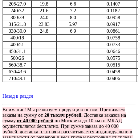
205/27.0
19.8
6.6
0.1407
240/32
21.6
7.2
0.1182
300/39
24.0
8.0
0.0958
315/21.8
23.83
5.97
0.0917
330/30.0
24.8
6.9
0.0861
400/18
0.0758
400/51
0.0733
450/31.1
0.0646
500/26
0.0575
560/38.7
0.0515
630/43.6
0.0458
710/49.1
0.0406
Назад в раздел
Внимание! Мы реализуем продукцию оптом. Принимаем
заказы на сумму
от 20 тысяч рублей.
Доставка заказов на
сумму
от 40 000 рублей
по Москве и до 10 км от МКАД
осуществляется бесплатно. При сумме заказа до 40 000
рублей, доставка платная и рассчитывается индивидуально в
зависимости от размеров и веса груза и расстояния от склада.