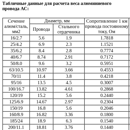
Табличные данные для расчета веса алюминиевого
провода АС:
Диаметр, мм
Сечение
Сопротивление 1 км
алюм/сталь,
провода постоянному
Стального
Провода
мм2
току, Ом
сердечника
16/2.7
5.6
1.9
1.7818
25/4.2
6.9
2.3
1.1521
35/6.2
8.4
2.8
0.7774
40/6.7
8.74
2.91
0.7172
50/8.0
9.6
3.2
0.5951
63/10.5
10.97
3.66
0.4553
70/11
11.4
3.8
0.4218
95/16
13.5
4.5
0.3007
100/16.7
13.82
4.61
0.2868
120/19
15.2
5.6
0.2440
125/6.9
14.67
2.97
0.2304
150/19
16.8
5.6
0.2046
160/8.9
16.82
3.36
0.1800
185/24
18.9
6.3
0.1540
200/11.1
18.81
3.76
0.1440