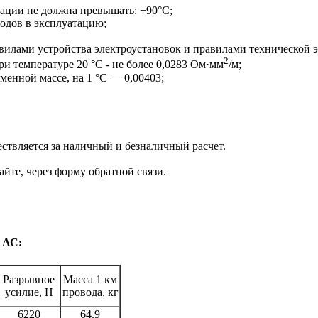
тации не должна превышать: +90°С;
водов в эксплуатацию;
вилами устройства электроустановок и правилами технической э
2
и температуре 20 °С - не более 0,0283 Ом·мм
/м;
енной массе, на 1 °С — 0,00403;
ствляется за наличный и безналичный расчет.
йте, через форму обратной связи.
 АС:
Разрывное
Масса 1 км
усилие, Н
провода, кг
6220
64.9