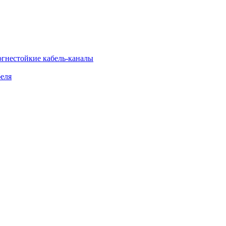
огнестойкие кабель-каналы
еля