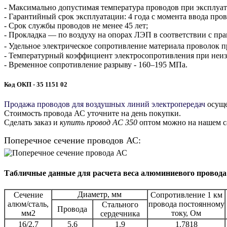
- Максимально допустимая температура проводов при эксплуа
- Гарантийный срок эксплуатации: 4 года с момента ввода про
- Срок службы проводов не менее 45 лет;
- Прокладка — по воздуху на опорах ЛЭП в соответствии с пра
- Удельное электрическое сопротивление материала проволок пр
- Температурный коэффициент электросопротивления при неизм
- Временное сопротивление разрыву - 160–195 МПа.
Код ОКП - 35 1151 02
Продажа проводов для воздушных линий электропередач
осуще
Стоимость провода АС уточните на день покупки.
Сделать заказ и
купить провод АС 350
оптом можно на нашем са
Поперечное сечение проводов АС:
Табличные данные для расчета веса алюминиевого провода
Диаметр, мм
Сечение
Сопротивление 1 км
алюм/сталь,
провода постоянному
Стального
Провода
мм2
току, Ом
сердечника
16/2.7
5.6
1.9
1.7818