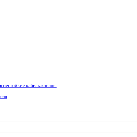
огнестойкие кабель-каналы
еля