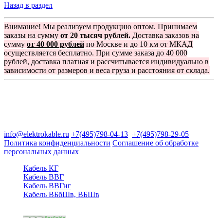
Назад в раздел
Внимание! Мы реализуем продукцию оптом. Принимаем
заказы на сумму
от 20 тысяч рублей.
Доставка заказов на
сумму
от 40 000 рублей
по Москве и до 10 км от МКАД
осуществляется бесплатно. При сумме заказа до 40 000
рублей, доставка платная и рассчитывается индивидуально в
зависимости от размеров и веса груза и расстояния от склада.
Группа компаний "Электрокабель"
125480, Москва, Туристская ул, д.25, корп.1, оф. 21
info@elektrokable.ru
+7(495)798-04-13
+7(495)798-29-05
Политика конфиденциальности
Соглашение об обработке
персональных данных
Кабель КГ
Кабель ВВГ
Кабель ВВГнг
Кабель ВБбШв, ВБШв