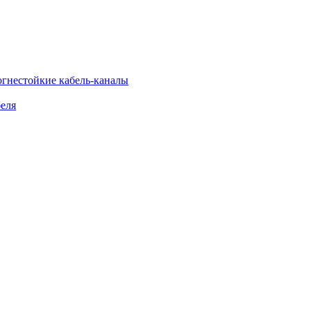
огнестойкие кабель-каналы
еля