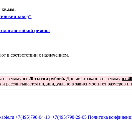
 кв.мм.
инский завод"
из маслостойкой резины
т в соответствии с назначением.
ы на сумму
от 20 тысяч рублей.
Доставка заказов на сумму
от 4
я и рассчитывается индивидуально в зависимости от размеров и в
kable.ru
+7(495)798-04-13
+7(495)798-29-05
Политика конфиденц