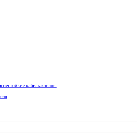
огнестойкие кабель-каналы
еля