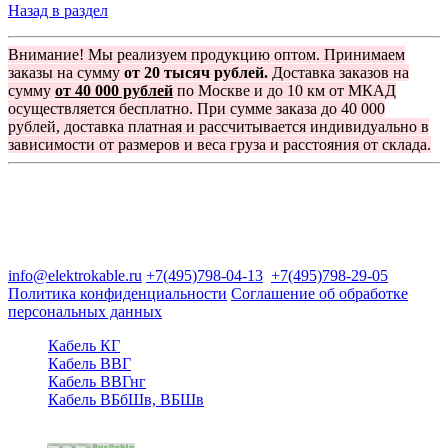
Назад в раздел
Внимание! Мы реализуем продукцию оптом. Принимаем
заказы на сумму
от 20 тысяч рублей.
Доставка заказов на
сумму
от 40 000 рублей
по Москве и до 10 км от МКАД
осуществляется бесплатно. При сумме заказа до 40 000
рублей, доставка платная и рассчитывается индивидуально в
зависимости от размеров и веса груза и расстояния от склада.
Группа компаний "Электрокабель"
125480, Москва, Туристская ул, д.25, корп.1, оф. 21
info@elektrokable.ru
+7(495)798-04-13
+7(495)798-29-05
Политика конфиденциальности
Соглашение об обработке
персональных данных
Кабель КГ
Кабель ВВГ
Кабель ВВГнг
Кабель ВБбШв, ВБШв