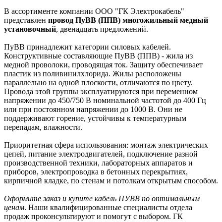
В ассортименте компании ООО "ГК Электрокабель"
представлен
провод ПуВВ (ППВ) многожильный медный
установочный
, двенадцать предложений.
ПуВВ принадлежит категории силовых кабелей.
Конструктивные составляющие ПуВВ (ППВ) - жила из
медной проволоки, проводящая ток. Защиту обеспечивает
пластик из поливинилхлорида. Жилы расположены
параллельно на одной плоскости, отличаются по цвету.
Провода этой группы эксплуатируются при переменном
напряжении до 450/750 В номинальной частотой до 400 Гц
или при постоянном напряжении до 1000 В. Они не
поддерживают горение, устойчивы к температурным
перепадам, влажности.
Приоритетная сфера использования: монтаж электрических
цепей, питание электродвигателей, подключение разной
производственной техники, лабораторных аппаратов и
приборов, электропроводка в бетонных перекрытиях,
кирпичной кладке, по стенам и потолкам открытым способом.
Оформите заказ и купите кабель ПУВВ по оптимальным
ценам
. Наши квалифицированные специалисты отдела
продаж проконсультируют и помогут с выбором. ГК