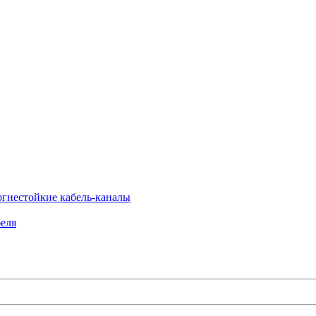
огнестойкие кабель-каналы
еля