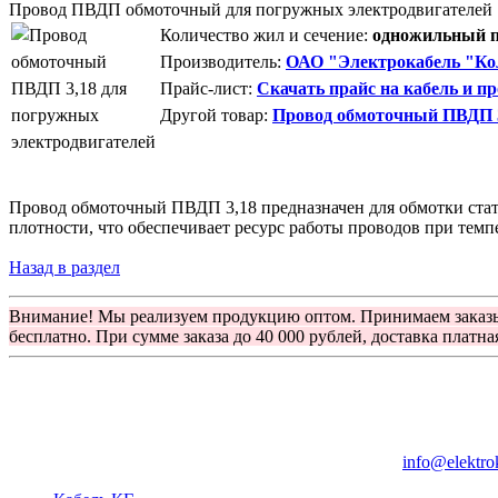
Провод ПВДП обмоточный для погружных электродвигателей
Количество жил и сечение:
одножильный пр
Производитель:
ОАО "Электрокабель "Ко
Прайс-лист:
Скачать прайс на кабель и п
Другой товар:
Провод обмоточный ПВДП 3
Провод обмоточный ПВДП 3,18 предназначен для обмотки ста
плотности, что обеспечивает ресурс работы проводов при темп
Назад в раздел
Внимание! Мы реализуем продукцию оптом. Принимаем заказ
бесплатно. При сумме заказа до 40 000 рублей, доставка платна
Группа компаний "Электрокабель"
125480, Москва, Туристская ул, д.25, корп.1, оф. 21
info@elektro