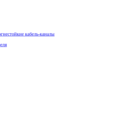
огнестойкие кабель-каналы
еля