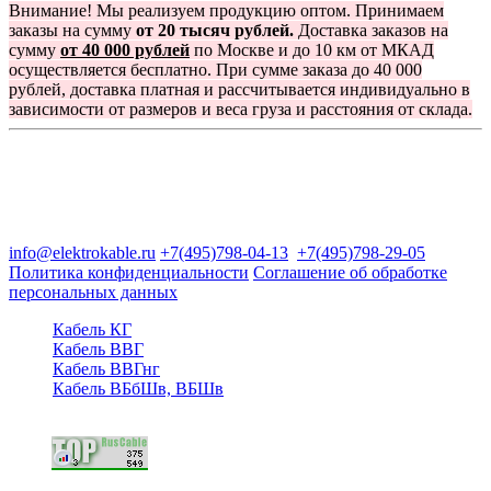
Внимание! Мы реализуем продукцию оптом. Принимаем
заказы на сумму
от 20 тысяч рублей.
Доставка заказов на
сумму
от 40 000 рублей
по Москве и до 10 км от МКАД
осуществляется бесплатно. При сумме заказа до 40 000
рублей, доставка платная и рассчитывается индивидуально в
зависимости от размеров и веса груза и расстояния от склада.
Группа компаний "Электрокабель"
125480, Москва, Туристская ул, д.25, корп.1, оф. 21
info@elektrokable.ru
+7(495)798-04-13
+7(495)798-29-05
Политика конфиденциальности
Соглашение об обработке
персональных данных
Кабель КГ
Кабель ВВГ
Кабель ВВГнг
Кабель ВБбШв, ВБШв