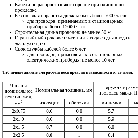
Кабели не распространяют горение при одиночной
прокладке
Безотказная наработка должна быть более 5000 часов
для проводов, применяемых в стационарных
приборах: более 12000 часов
Строительная длина проводов: не менее 50 м
Гарантийный срок эксплуатации 2 года со дня ввода в
эксплуатацию
Срок службы кабелей более 6 лет
для проводов, применяемых в стационарных
электрических приборах: не менее 10 лет
Табличные данные для расчета веса провода в зависимости от сечения:
Число и
Наружные разме
Номинальная толщина, мм
номинальное
проводов марки 
сечение жил,
2
изоляции
оболочки
минимум
м
мм
2х0,75
0,6
0,8
5,7
2х1,0
0,6
0,8
5,9
2х1,5
0,7
0,8
6,8
2х2,5
0,8
1
8,4