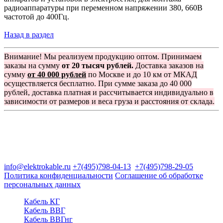
радиоаппаратуры при переменном напряжении 380, 660В
частотой до 400Гц.
Назад в раздел
Внимание! Мы реализуем продукцию оптом. Принимаем
заказы на сумму
от 20 тысяч рублей.
Доставка заказов на
сумму
от 40 000 рублей
по Москве и до 10 км от МКАД
осуществляется бесплатно. При сумме заказа до 40 000
рублей, доставка платная и рассчитывается индивидуально в
зависимости от размеров и веса груза и расстояния от склада.
Группа компаний "Электрокабель"
125480, Москва, Туристская ул, д.25, корп.1, оф. 21
info@elektrokable.ru
+7(495)798-04-13
+7(495)798-29-05
Политика конфиденциальности
Соглашение об обработке
персональных данных
Кабель КГ
Кабель ВВГ
Кабель ВВГнг