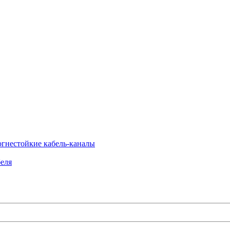
огнестойкие кабель-каналы
еля