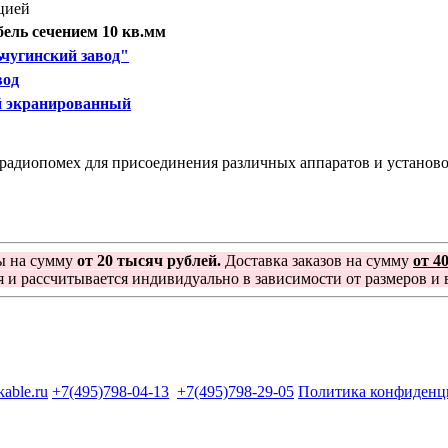
цией
ель сечением 10 кв.мм
чугинский завод"
вод
й экранированный
диопомех для присоединения различных аппаратов и установок
ы на сумму
от 20 тысяч рублей.
Доставка заказов на сумму
от 4
я и рассчитывается индивидуально в зависимости от размеров и в
kable.ru
+7(495)798-04-13
+7(495)798-29-05
Политика конфиденц