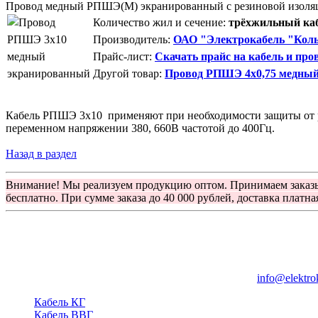
Провод медный РПШЭ(М) экранированный с резиновой изоля
Количество жил и сечение:
трёхжильный каб
Производитель:
ОАО "Электрокабель "Коль
Прайс-лист:
Скачать прайс на кабель и про
Другой товар:
Провод РПШЭ 4х0,75 медны
Кабель РПШЭ 3x10 применяют при необходимости защиты от ра
переменном напряжении 380, 660В частотой до 400Гц.
Назад в раздел
Внимание! Мы реализуем продукцию оптом. Принимаем заказ
бесплатно. При сумме заказа до 40 000 рублей, доставка платна
Группа компаний "Электрокабель"
125480, Москва, Туристская ул, д.25, корп.1, оф. 21
info@elektro
Кабель КГ
Кабель ВВГ