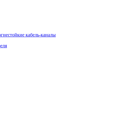
огнестойкие кабель-каналы
еля