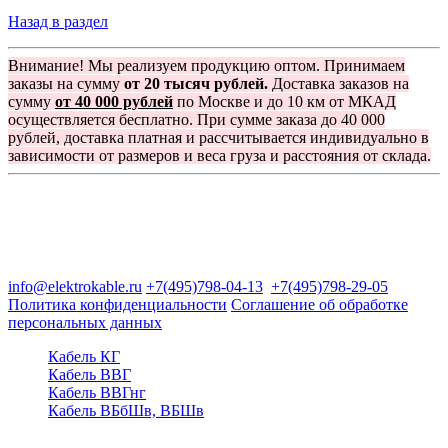
Назад в раздел
Внимание! Мы реализуем продукцию оптом. Принимаем
заказы на сумму
от 20 тысяч рублей.
Доставка заказов на
сумму
от 40 000 рублей
по Москве и до 10 км от МКАД
осуществляется бесплатно. При сумме заказа до 40 000
рублей, доставка платная и рассчитывается индивидуально в
зависимости от размеров и веса груза и расстояния от склада.
Группа компаний "Электрокабель"
125480, Москва, Туристская ул, д.25, корп.1, оф. 21
info@elektrokable.ru
+7(495)798-04-13
+7(495)798-29-05
Политика конфиденциальности
Соглашение об обработке
персональных данных
Кабель КГ
Кабель ВВГ
Кабель ВВГнг
Кабель ВБбШв, ВБШв