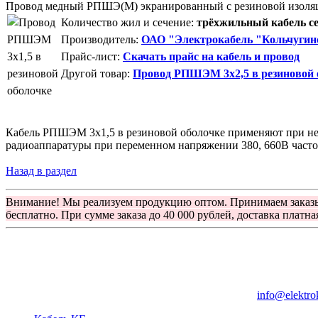
Провод медный РПШЭ(М) экранированный с резиновой изоля
Количество жил и сечение:
трёхжильный кабель се
Производитель:
ОАО "Электрокабель "Кольчугин
Прайс-лист:
Скачать прайс на кабель и провод
Другой товар:
Провод РПШЭМ 3x2,5 в резиновой 
Кабель РПШЭМ 3x1,5 в резиновой оболочке применяют при нео
радиоаппаратуры при переменном напряжении 380, 660В часто
Назад в раздел
Внимание! Мы реализуем продукцию оптом. Принимаем заказ
бесплатно. При сумме заказа до 40 000 рублей, доставка платна
Группа компаний "Электрокабель"
125480, Москва, Туристская ул, д.25, корп.1, оф. 21
info@elektro