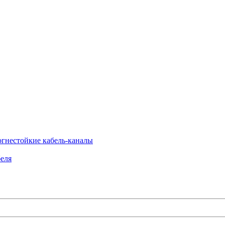
огнестойкие кабель-каналы
еля