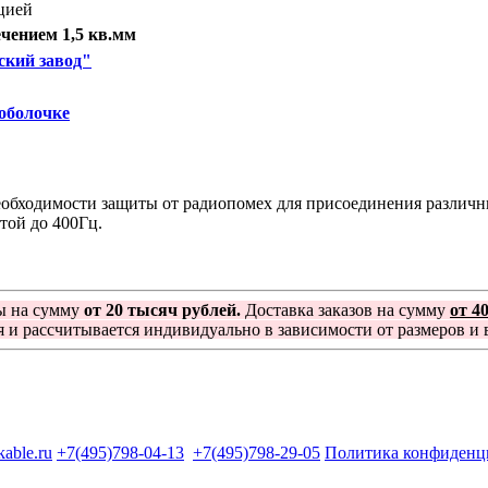
цией
чением 1,5 кв.мм
ский завод"
оболочке
бходимости защиты от радиопомех для присоединения различных
той до 400Гц.
ы на сумму
от 20 тысяч рублей.
Доставка заказов на сумму
от 4
я и рассчитывается индивидуально в зависимости от размеров и в
kable.ru
+7(495)798-04-13
+7(495)798-29-05
Политика конфиденц