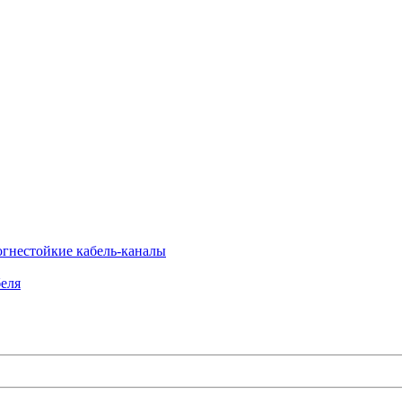
огнестойкие кабель-каналы
еля