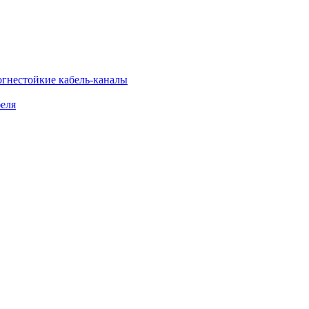
огнестойкие кабель-каналы
еля