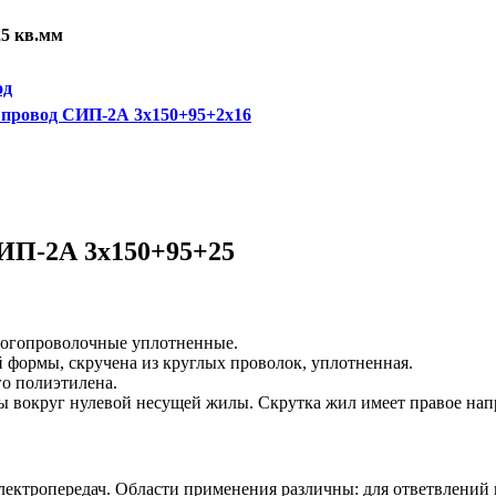
25 кв.мм
од
провод СИП-2А 3х150+95+2х16
ИП-2А 3х150+95+25
ногопроволочные уплотненные.
й формы, скручена из круглых проволок, уплотненная.
о полиэтилена.
 вокруг нулевой несущей жилы. Скрутка жил имеет правое нап
лектропередач. Области применения различны: для ответвлений 