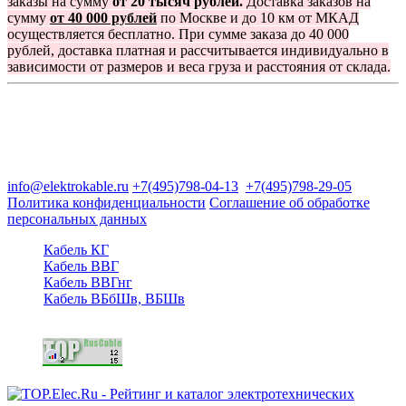
заказы на сумму
от 20 тысяч рублей.
Доставка заказов на
сумму
от 40 000 рублей
по Москве и до 10 км от МКАД
осуществляется бесплатно. При сумме заказа до 40 000
рублей, доставка платная и рассчитывается индивидуально в
зависимости от размеров и веса груза и расстояния от склада.
Группа компаний "Электрокабель"
125480, Москва, Туристская ул, д.25, корп.1, оф. 21
info@elektrokable.ru
+7(495)798-04-13
+7(495)798-29-05
Политика конфиденциальности
Соглашение об обработке
персональных данных
Кабель КГ
Кабель ВВГ
Кабель ВВГнг
Кабель ВБбШв, ВБШв