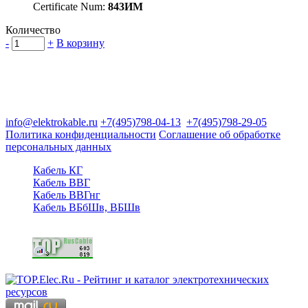
Certificate Num:
843ИМ
Количество
-
+
В корзину
Группа компаний "Электрокабель"
125480, Москва, Туристская ул, д.25, корп.1, оф. 21
info@elektrokable.ru
+7(495)798-04-13
+7(495)798-29-05
Политика конфиденциальности
Соглашение об обработке
персональных данных
Кабель КГ
Кабель ВВГ
Кабель ВВГнг
Кабель ВБбШв, ВБШв