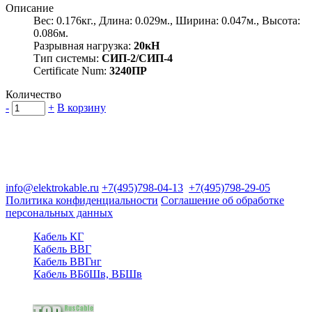
Описание
Вес: 0.176кг., Длина: 0.029м., Ширина: 0.047м., Высота:
0.086м.
Разрывная нагрузка:
20кН
Тип системы:
СИП-2/СИП-4
Certificate Num:
3240ПР
Количество
-
+
В корзину
Группа компаний "Электрокабель"
125480, Москва, Туристская ул, д.25, корп.1, оф. 21
info@elektrokable.ru
+7(495)798-04-13
+7(495)798-29-05
Политика конфиденциальности
Соглашение об обработке
персональных данных
Кабель КГ
Кабель ВВГ
Кабель ВВГнг
Кабель ВБбШв, ВБШв