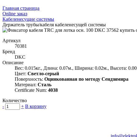
Главная страница
Оnline заказ
Кабеленесущие системы
Держатель трубы/кабеля кабеленесущей системы
Артикул
70381
Бренд
DKC
Описание
Вес: 0.015кг., Длина: 0.07м., Ширина: 0.02м., Высота: 0.0
Цвет:
Светло-серый
Поверхность:
Оцинкованная по методу Сендзимира
Материал:
Сталь
Certificate Num:
4038
Количество
-
+
В корзину
Группа компаний "Электрокабель"
125480, Москва, Туристская ул, д.25, корп.1, оф. 21
info@elektro