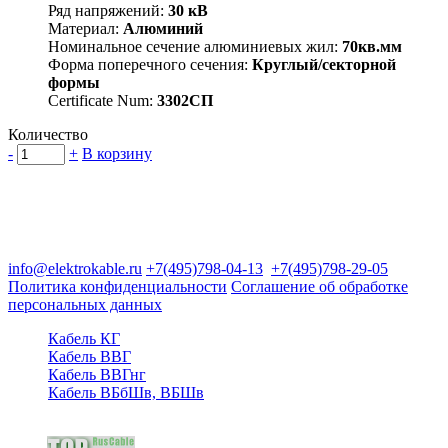
Ряд напряжений:
30 кВ
Материал:
Алюминий
Номинальное сечение алюминиевых жил:
70кв.мм
Форма поперечного сечения:
Круглый/секторной
формы
Certificate Num:
3302СП
Количество
-
+
В корзину
Группа компаний "Электрокабель"
125480, Москва, Туристская ул, д.25, корп.1, оф. 21
info@elektrokable.ru
+7(495)798-04-13
+7(495)798-29-05
Политика конфиденциальности
Соглашение об обработке
персональных данных
Кабель КГ
Кабель ВВГ
Кабель ВВГнг
Кабель ВБбШв, ВБШв