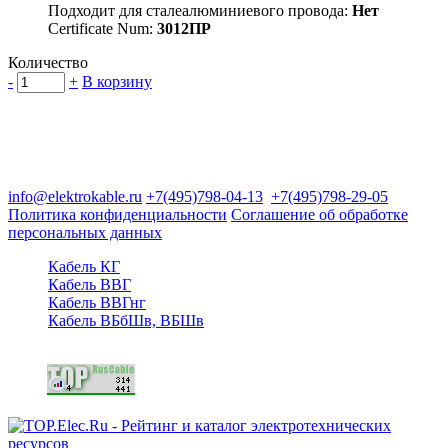
Подходит для сталеалюминиевого провода:
Нет
Certificate Num:
3012ПР
Количество
-
+
В корзину
Группа компаний "Электрокабель"
125480, Москва, Туристская ул, д.25, корп.1, оф. 21
info@elektrokable.ru
+7(495)798-04-13
+7(495)798-29-05
Политика конфиденциальности
Соглашение об обработке
персональных данных
Кабель КГ
Кабель ВВГ
Кабель ВВГнг
Кабель ВБбШв, ВБШв