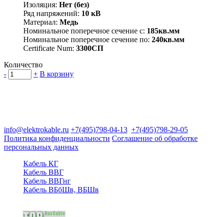
Изоляция:
Нет (без)
Ряд напряжений:
10 кВ
Материал:
Медь
Номинальное поперечное сечение с:
185кв.мм
Номинальное поперечное сечение по:
240кв.мм
Certificate Num:
3300СП
Количество
-
+
В корзину
Группа компаний "Электрокабель"
125480, Москва, Туристская ул, д.25, корп.1, оф. 21
info@elektrokable.ru
+7(495)798-04-13
+7(495)798-29-05
Политика конфиденциальности
Соглашение об обработке
персональных данных
Кабель КГ
Кабель ВВГ
Кабель ВВГнг
Кабель ВБбШв, ВБШв