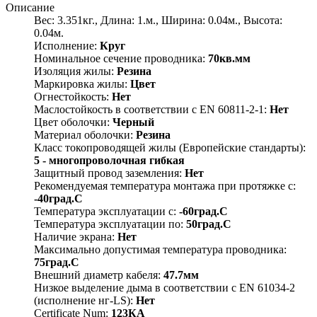
Описание
Вес: 3.351кг., Длина: 1.м., Ширина: 0.04м., Высота:
0.04м.
Исполнение:
Круг
Номинальное сечение проводника:
70кв.мм
Изоляция жилы:
Резина
Маркировка жилы:
Цвет
Огнестойкость:
Нет
Маслостойкость в соответствии с EN 60811-2-1:
Нет
Цвет оболочки:
Черный
Материал оболочки:
Резина
Класс токопроводящей жилы (Европейские стандарты):
5 - многопроволочная гибкая
Защитный провод заземления:
Нет
Рекомендуемая температура монтажа при протяжке с:
-40град.C
Температура эксплуатации с:
-60град.C
Температура эксплуатации по:
50град.C
Наличие экрана:
Нет
Максимально допустимая температура проводника:
75град.C
Внешний диаметр кабеля:
47.7мм
Низкое выделение дыма в соответствии с EN 61034-2
(исполнение нг-LS):
Нет
Certificate Num:
123КА