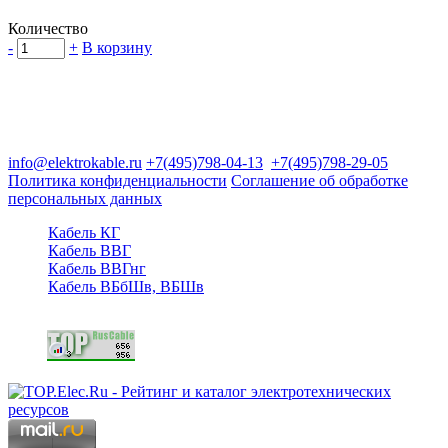
Количество
-
+
В корзину
Группа компаний "Электрокабель"
125480, Москва, Туристская ул, д.25, корп.1, оф. 21
info@elektrokable.ru
+7(495)798-04-13
+7(495)798-29-05
Политика конфиденциальности
Соглашение об обработке
персональных данных
Кабель КГ
Кабель ВВГ
Кабель ВВГнг
Кабель ВБбШв, ВБШв