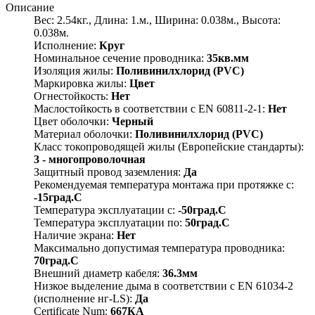
Описание
Вес: 2.54кг., Длина: 1.м., Ширина: 0.038м., Высота:
0.038м.
Исполнение:
Круг
Номинальное сечение проводника:
35кв.мм
Изоляция жилы:
Поливинилхлорид (PVC)
Маркировка жилы:
Цвет
Огнестойкость:
Нет
Маслостойкость в соответствии с EN 60811-2-1:
Нет
Цвет оболочки:
Черный
Материал оболочки:
Поливинилхлорид (PVC)
Класс токопроводящей жилы (Европейские стандарты):
3 - многопроволочная
Защитный провод заземления:
Да
Рекомендуемая температура монтажа при протяжке с:
-15град.C
Температура эксплуатации с:
-50град.C
Температура эксплуатации по:
50град.C
Наличие экрана:
Нет
Максимально допустимая температура проводника:
70град.C
Внешний диаметр кабеля:
36.3мм
Низкое выделение дыма в соответствии с EN 61034-2
(исполнение нг-LS):
Да
Certificate Num:
667КА