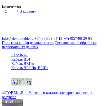
Количество
-
+
В корзину
Группа компаний "Электрокабель"
125480, Москва, Туристская ул, д.25, корп.1, оф. 21
info@elektrokable.ru
+7(495)798-04-13
+7(495)798-29-05
Политика конфиденциальности
Соглашение об обработке
персональных данных
Кабель КГ
Кабель ВВГ
Кабель ВВГнг
Кабель ВБбШв, ВБШв