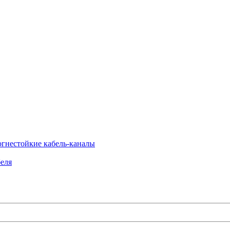
огнестойкие кабель-каналы
еля