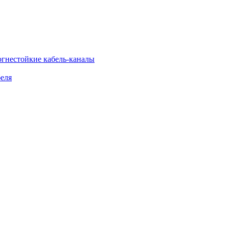
огнестойкие кабель-каналы
еля