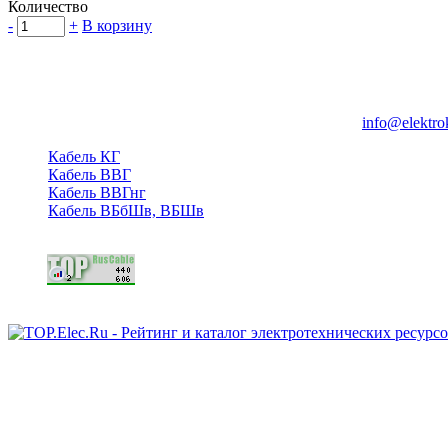
Количество
-
+
В корзину
Группа компаний "Электрокабель"
125480, Москва, Туристская ул, д.25, корп.1, оф. 21
info@elektro
Кабель КГ
Кабель ВВГ
Кабель ВВГнг
Кабель ВБбШв, ВБШв
Copyright © 2006 - 2026 Копирование материалов запрещено.