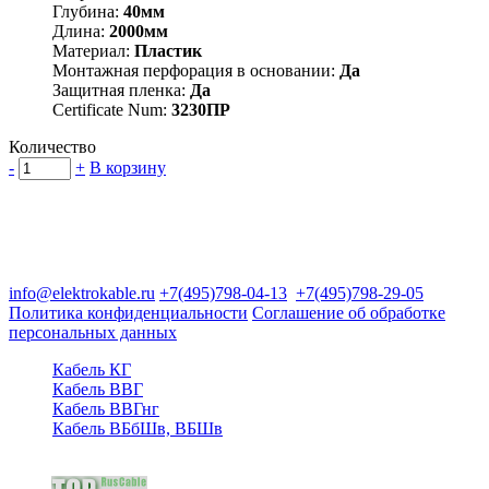
Глубина:
40мм
Длина:
2000мм
Материал:
Пластик
Монтажная перфорация в основании:
Да
Защитная пленка:
Да
Certificate Num:
3230ПР
Количество
-
+
В корзину
Группа компаний "Электрокабель"
125480, Москва, Туристская ул, д.25, корп.1, оф. 21
info@elektrokable.ru
+7(495)798-04-13
+7(495)798-29-05
Политика конфиденциальности
Соглашение об обработке
персональных данных
Кабель КГ
Кабель ВВГ
Кабель ВВГнг
Кабель ВБбШв, ВБШв