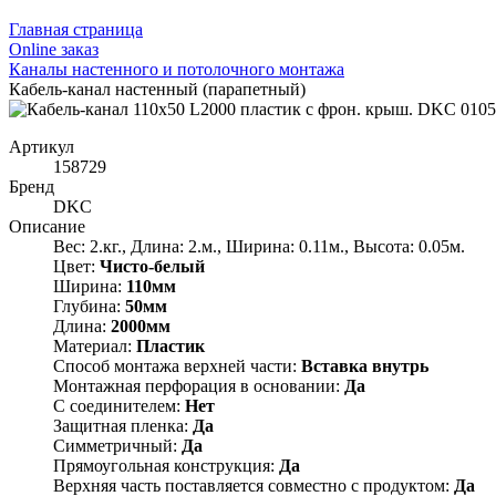
Главная страница
Оnline заказ
Каналы настенного и потолочного монтажа
Кабель-канал настенный (парапетный)
Артикул
158729
Бренд
DKC
Описание
Вес: 2.кг., Длина: 2.м., Ширина: 0.11м., Высота: 0.05м.
Цвет:
Чисто-белый
Ширина:
110мм
Глубина:
50мм
Длина:
2000мм
Материал:
Пластик
Способ монтажа верхней части:
Вставка внутрь
Монтажная перфорация в основании:
Да
С соединителем:
Нет
Защитная пленка:
Да
Симметричный:
Да
Прямоугольная конструкция:
Да
Верхняя часть поставляется совместно с продуктом:
Да