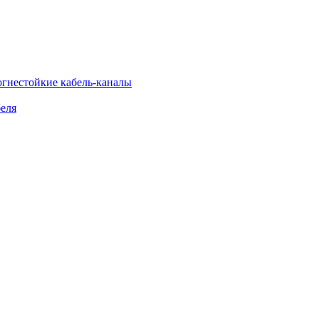
огнестойкие кабель-каналы
еля