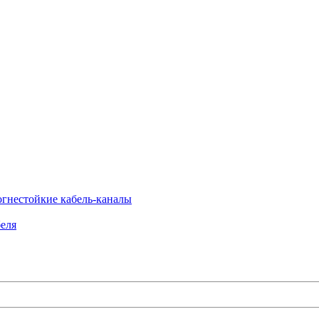
огнестойкие кабель-каналы
еля