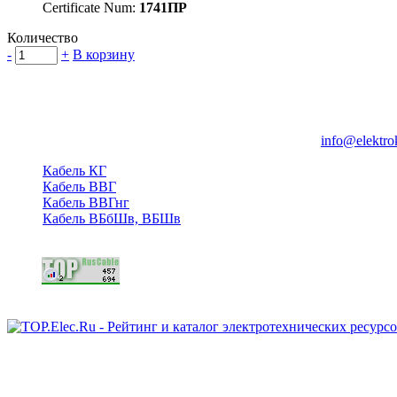
Certificate Num:
1741ПР
Количество
-
+
В корзину
Группа компаний "Электрокабель"
125480, Москва, Туристская ул, д.25, корп.1, оф. 21
info@elektro
Кабель КГ
Кабель ВВГ
Кабель ВВГнг
Кабель ВБбШв, ВБШв
Copyright © 2006 - 2026 Копирование материалов запрещено.