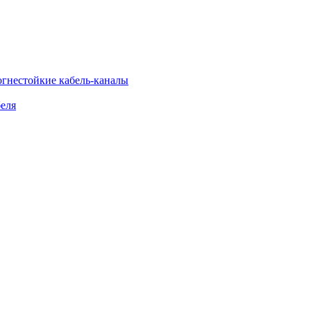
огнестойкие кабель-каналы
еля