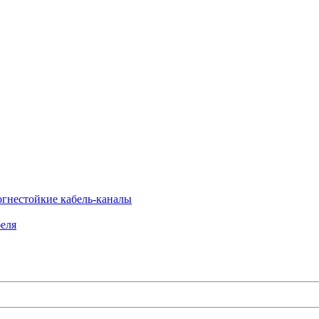
огнестойкие кабель-каналы
еля