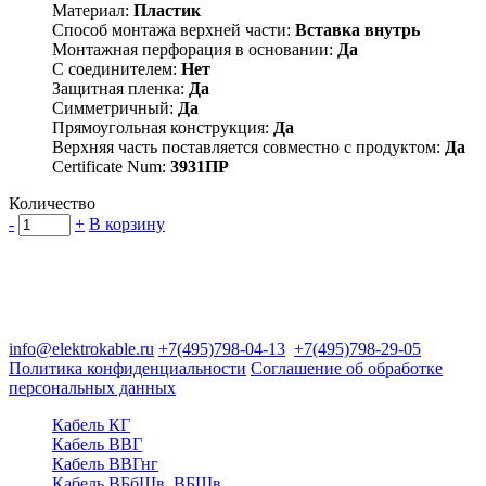
Материал:
Пластик
Способ монтажа верхней части:
Вставка внутрь
Монтажная перфорация в основании:
Да
С соединителем:
Нет
Защитная пленка:
Да
Симметричный:
Да
Прямоугольная конструкция:
Да
Верхняя часть поставляется совместно с продуктом:
Да
Certificate Num:
3931ПР
Количество
-
+
В корзину
Группа компаний "Электрокабель"
125480, Москва, Туристская ул, д.25, корп.1, оф. 21
info@elektrokable.ru
+7(495)798-04-13
+7(495)798-29-05
Политика конфиденциальности
Соглашение об обработке
персональных данных
Кабель КГ
Кабель ВВГ
Кабель ВВГнг
Кабель ВБбШв, ВБШв