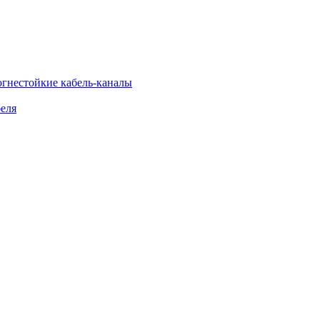
огнестойкие кабель-каналы
еля