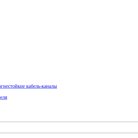
огнестойкие кабель-каналы
еля