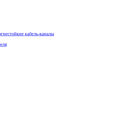
огнестойкие кабель-каналы
еля