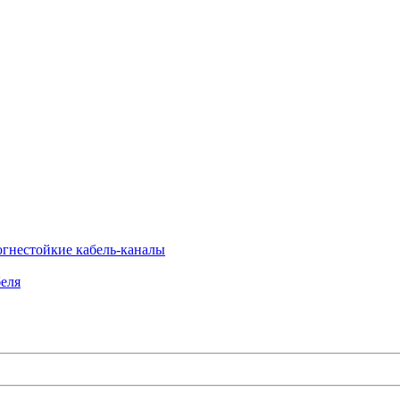
огнестойкие кабель-каналы
еля