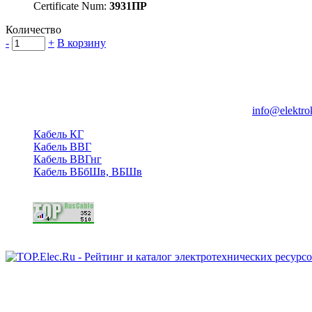
Certificate Num:
3931ПР
Количество
-
+
В корзину
Группа компаний "Электрокабель"
125480, Москва, Туристская ул, д.25, корп.1, оф. 21
info@elektro
Кабель КГ
Кабель ВВГ
Кабель ВВГнг
Кабель ВБбШв, ВБШв
Copyright © 2006 - 2026 Копирование материалов запрещено.