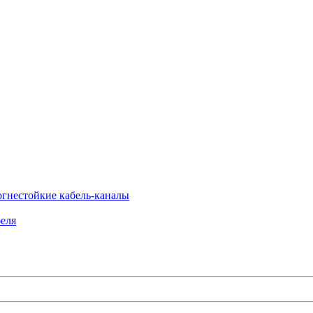
огнестойкие кабель-каналы
еля