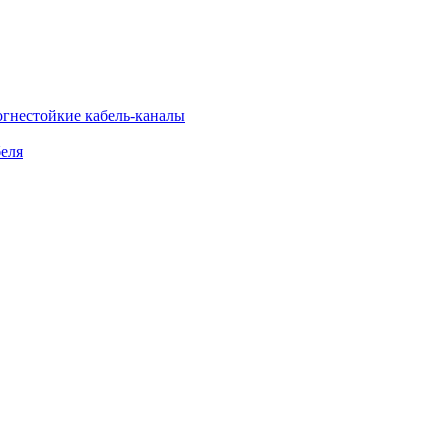
огнестойкие кабель-каналы
еля