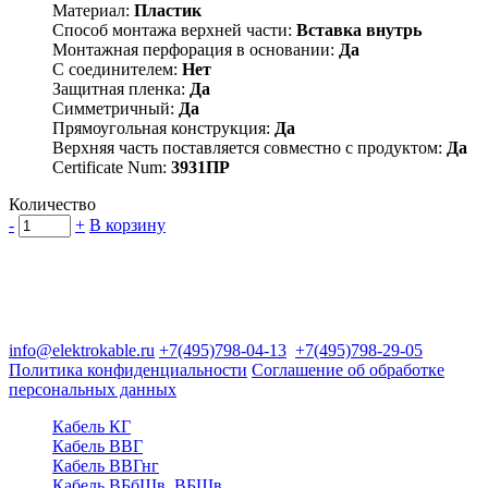
Материал:
Пластик
Способ монтажа верхней части:
Вставка внутрь
Монтажная перфорация в основании:
Да
С соединителем:
Нет
Защитная пленка:
Да
Симметричный:
Да
Прямоугольная конструкция:
Да
Верхняя часть поставляется совместно с продуктом:
Да
Certificate Num:
3931ПР
Количество
-
+
В корзину
Группа компаний "Электрокабель"
125480, Москва, Туристская ул, д.25, корп.1, оф. 21
info@elektrokable.ru
+7(495)798-04-13
+7(495)798-29-05
Политика конфиденциальности
Соглашение об обработке
персональных данных
Кабель КГ
Кабель ВВГ
Кабель ВВГнг
Кабель ВБбШв, ВБШв