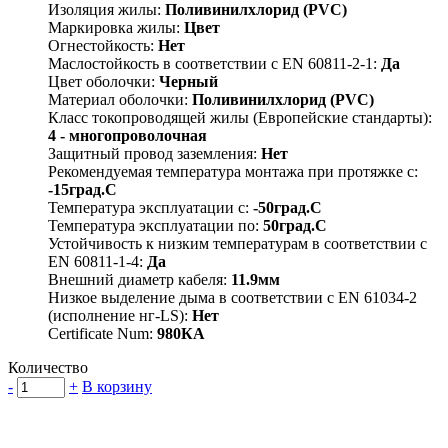
Изоляция жилы:
Поливинилхлорид (PVC)
Маркировка жилы:
Цвет
Огнестойкость:
Нет
Маслостойкость в соответствии с EN 60811-2-1:
Да
Цвет оболочки:
Черный
Материал оболочки:
Поливинилхлорид (PVC)
Класс токопроводящей жилы (Европейские стандарты):
4 - многопроволочная
Защитный провод заземления:
Нет
Рекомендуемая температура монтажа при протяжке с:
-15град.C
Температура эксплуатации с:
-50град.C
Температура эксплуатации по:
50град.C
Устойчивость к низким температурам в соответствии с
EN 60811-1-4:
Да
Внешний диаметр кабеля:
11.9мм
Низкое выделение дыма в соответствии с EN 61034-2
(исполнение нг-LS):
Нет
Certificate Num:
980КА
Количество
-
+
В корзину
Группа компаний "Электрокабель"