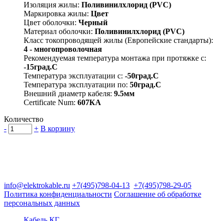
Изоляция жилы:
Поливинилхлорид (PVC)
Маркировка жилы:
Цвет
Цвет оболочки:
Черный
Материал оболочки:
Поливинилхлорид (PVC)
Класс токопроводящей жилы (Европейские стандарты):
4 - многопроволочная
Рекомендуемая температура монтажа при протяжке с:
-15град.C
Температура эксплуатации с:
-50град.C
Температура эксплуатации по:
50град.C
Внешний диаметр кабеля:
9.5мм
Certificate Num:
607КА
Количество
-
+
В корзину
Группа компаний "Электрокабель"
125480, Москва, Туристская ул, д.25, корп.1, оф. 21
info@elektrokable.ru
+7(495)798-04-13
+7(495)798-29-05
Политика конфиденциальности
Соглашение об обработке
персональных данных
Кабель КГ