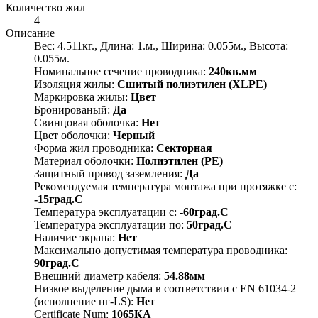
Количество жил
4
Описание
Вес: 4.511кг., Длина: 1.м., Ширина: 0.055м., Высота:
0.055м.
Номинальное сечение проводника:
240кв.мм
Изоляция жилы:
Сшитый полиэтилен (XLPE)
Маркировка жилы:
Цвет
Бронированый:
Да
Свинцовая оболочка:
Нет
Цвет оболочки:
Черный
Форма жил проводника:
Секторная
Материал оболочки:
Полиэтилен (PE)
Защитный провод заземления:
Да
Рекомендуемая температура монтажа при протяжке с:
-15град.C
Температура эксплуатации с:
-60град.C
Температура эксплуатации по:
50град.C
Наличие экрана:
Нет
Максимально допустимая температура проводника:
90град.C
Внешний диаметр кабеля:
54.88мм
Низкое выделение дыма в соответствии с EN 61034-2
(исполнение нг-LS):
Нет
Certificate Num:
1065КА