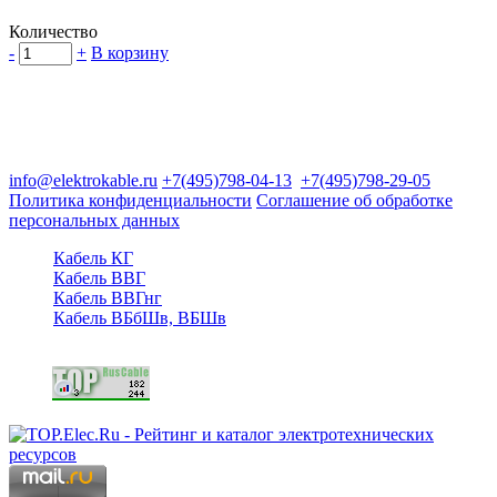
Количество
-
+
В корзину
Группа компаний "Электрокабель"
125480, Москва, Туристская ул, д.25, корп.1, оф. 21
info@elektrokable.ru
+7(495)798-04-13
+7(495)798-29-05
Политика конфиденциальности
Соглашение об обработке
персональных данных
Кабель КГ
Кабель ВВГ
Кабель ВВГнг
Кабель ВБбШв, ВБШв