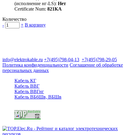
(исполнение нг-LS):
Нет
Certificate Num:
821КА
Количество
-
+
В корзину
Группа компаний "Электрокабель"
125480, Москва, Туристская ул, д.25, корп.1, оф. 21
info@elektrokable.ru
+7(495)798-04-13
+7(495)798-29-05
Политика конфиденциальности
Соглашение об обработке
персональных данных
Кабель КГ
Кабель ВВГ
Кабель ВВГнг
Кабель ВБбШв, ВБШв