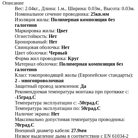
Описание
Вес: 2.04кг., Длина: 1.м., Ширина: 0.03м., Высота: 0.03м.
Номинальное сечение проводника:
25кв.мм
Изоляция жилы:
Полимерная композиция без
галогенов
Маркировка жилы:
Цвет
Огнестойкость:
Нет
Бронированый:
Нет
Свинцовая оболочка:
Нет
Цвет оболочки:
Черный
Форма жил проводника:
Круг
Материал оболочки:
Полимерная композиция без
галогенов
Класс токопроводящей жилы (Европейские стандарты):
2 - многопроволочная
Защитный провод заземления:
Да
Рекомендуемая температура монтажа при протяжке с:
-15град.C
Температура эксплуатации с:
-50град.C
Температура эксплуатации по:
50град.C
Наличие экрана:
Нет
Максимально допустимая температура проводника:
70град.C
Внешний диаметр кабеля:
27.9мм
Низкое выделение дыма в соответствии с EN 61034-2