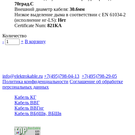
70град.C
Внешний диаметр кабеля:
30.6мм
Низкое выделение дыма в соответствии с EN 61034-2
(исполнение нг-LS):
Нет
Certificate Num:
821КА
Количество
-
+
В корзину
Группа компаний "Электрокабель"
125480, Москва, Туристская ул, д.25, корп.1, оф. 21
info@elektrokable.ru
+7(495)798-04-13
+7(495)798-29-05
Политика конфиденциальности
Соглашение об обработке
персональных данных
Кабель КГ
Кабель ВВГ
Кабель ВВГнг
Кабель ВБбШв, ВБШв