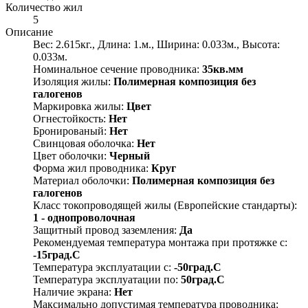
Количество жил
5
Описание
Вес: 2.615кг., Длина: 1.м., Ширина: 0.033м., Высота:
0.033м.
Номинальное сечение проводника:
35кв.мм
Изоляция жилы:
Полимерная композиция без
галогенов
Маркировка жилы:
Цвет
Огнестойкость:
Нет
Бронированый:
Нет
Свинцовая оболочка:
Нет
Цвет оболочки:
Черный
Форма жил проводника:
Круг
Материал оболочки:
Полимерная композиция без
галогенов
Класс токопроводящей жилы (Европейские стандарты):
1 - однопроволочная
Защитный провод заземления:
Да
Рекомендуемая температура монтажа при протяжке с:
-15град.C
Температура эксплуатации с:
-50град.C
Температура эксплуатации по:
50град.C
Наличие экрана:
Нет
Максимально допустимая температура проводника: