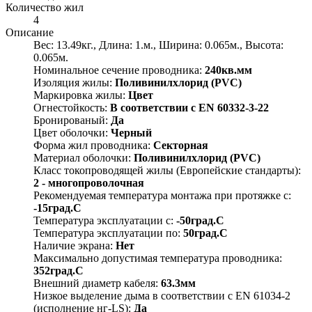
Количество жил
4
Описание
Вес: 13.49кг., Длина: 1.м., Ширина: 0.065м., Высота:
0.065м.
Номинальное сечение проводника:
240кв.мм
Изоляция жилы:
Поливинилхлорид (PVC)
Маркировка жилы:
Цвет
Огнестойкость:
В соответствии с EN 60332-3-22
Бронированый:
Да
Цвет оболочки:
Черный
Форма жил проводника:
Секторная
Материал оболочки:
Поливинилхлорид (PVC)
Класс токопроводящей жилы (Европейские стандарты):
2 - многопроволочная
Рекомендуемая температура монтажа при протяжке с:
-15град.C
Температура эксплуатации с:
-50град.C
Температура эксплуатации по:
50град.C
Наличие экрана:
Нет
Максимально допустимая температура проводника:
352град.C
Внешний диаметр кабеля:
63.3мм
Низкое выделение дыма в соответствии с EN 61034-2
(исполнение нг-LS):
Да