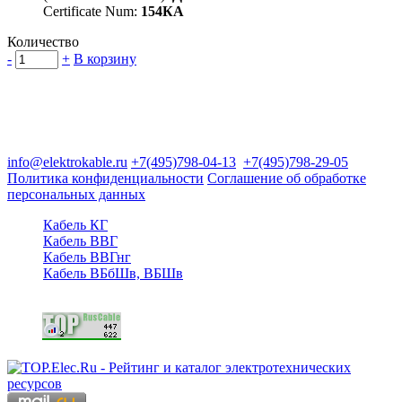
Certificate Num:
154КА
Количество
-
+
В корзину
Группа компаний "Электрокабель"
125480, Москва, Туристская ул, д.25, корп.1, оф. 21
info@elektrokable.ru
+7(495)798-04-13
+7(495)798-29-05
Политика конфиденциальности
Соглашение об обработке
персональных данных
Кабель КГ
Кабель ВВГ
Кабель ВВГнг
Кабель ВБбШв, ВБШв