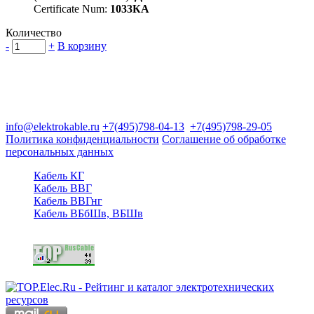
Certificate Num:
1033КА
Количество
-
+
В корзину
Группа компаний "Электрокабель"
125480, Москва, Туристская ул, д.25, корп.1, оф. 21
info@elektrokable.ru
+7(495)798-04-13
+7(495)798-29-05
Политика конфиденциальности
Соглашение об обработке
персональных данных
Кабель КГ
Кабель ВВГ
Кабель ВВГнг
Кабель ВБбШв, ВБШв