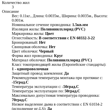
Количество жил
3
Описание
Вес: 0.11кг., Длина: 0.0035м., Ширина: 0.0035м., Высота:
0.001м.
Номинальное сечение проводника:
1.5кв.мм
Изоляция жилы:
Поливинилхлорид (PVC)
Маркировка жилы:
Цвет
Огнестойкость:
В соответствии с EN 60332-3-22
Бронированый:
Нет
Свинцовая оболочка:
Нет
Цвет оболочки:
Черный
Форма жил проводника:
Круг
Материал оболочки:
Поливинилхлорид (PVC)
Класс токопроводящей жилы (Европейские стандарты):
1 - однопроволочная
Защитный провод заземления:
Да
Рекомендуемая температура монтажа при протяжке с:
-15град.C
Температура эксплуатации с:
-50град.C
Температура эксплуатации по:
50град.C
Максимально допустимая температура проводника:
70град.C
Низкое выделение дыма в соответствии с EN 61034-2
(исполнение нг-LS):
Да