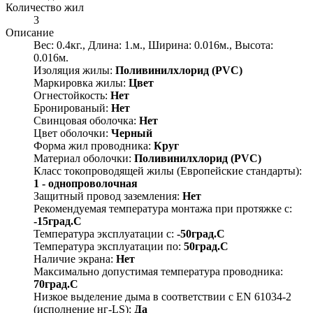
Количество жил
3
Описание
Вес: 0.4кг., Длина: 1.м., Ширина: 0.016м., Высота:
0.016м.
Изоляция жилы:
Поливинилхлорид (PVC)
Маркировка жилы:
Цвет
Огнестойкость:
Нет
Бронированый:
Нет
Свинцовая оболочка:
Нет
Цвет оболочки:
Черный
Форма жил проводника:
Круг
Материал оболочки:
Поливинилхлорид (PVC)
Класс токопроводящей жилы (Европейские стандарты):
1 - однопроволочная
Защитный провод заземления:
Нет
Рекомендуемая температура монтажа при протяжке с:
-15град.C
Температура эксплуатации с:
-50град.C
Температура эксплуатации по:
50град.C
Наличие экрана:
Нет
Максимально допустимая температура проводника:
70град.C
Низкое выделение дыма в соответствии с EN 61034-2
(исполнение нг-LS):
Да