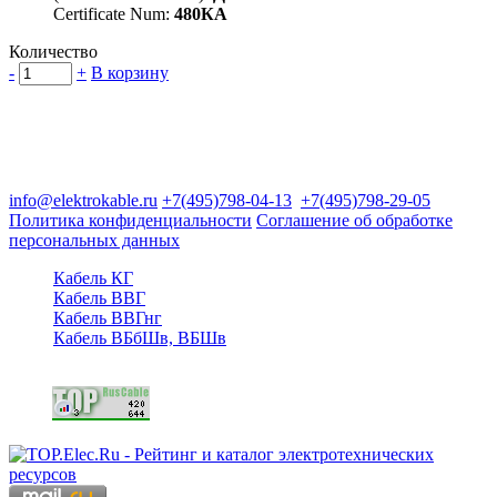
Certificate Num:
480КА
Количество
-
+
В корзину
Группа компаний "Электрокабель"
125480, Москва, Туристская ул, д.25, корп.1, оф. 21
info@elektrokable.ru
+7(495)798-04-13
+7(495)798-29-05
Политика конфиденциальности
Соглашение об обработке
персональных данных
Кабель КГ
Кабель ВВГ
Кабель ВВГнг
Кабель ВБбШв, ВБШв