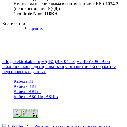
Низкое выделение дыма в соответствии с EN 61034-2
(исполнение нг-LS):
Да
Certificate Num:
116КА
Количество
-
+
В корзину
Группа компаний "Электрокабель"
125480, Москва, Туристская ул, д.25, корп.1, оф. 21
info@elektrokable.ru
+7(495)798-04-13
+7(495)798-29-05
Политика конфиденциальности
Соглашение об обработке
персональных данных
Кабель КГ
Кабель ВВГ
Кабель ВВГнг
Кабель ВБбШв, ВБШв