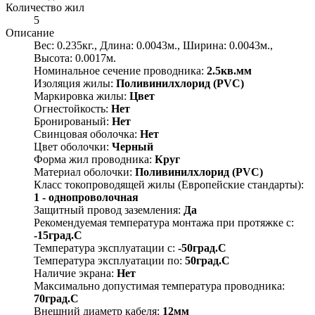
Количество жил
5
Описание
Вес: 0.235кг., Длина: 0.0043м., Ширина: 0.0043м.,
Высота: 0.0017м.
Номинальное сечение проводника:
2.5кв.мм
Изоляция жилы:
Поливинилхлорид (PVC)
Маркировка жилы:
Цвет
Огнестойкость:
Нет
Бронированый:
Нет
Свинцовая оболочка:
Нет
Цвет оболочки:
Черный
Форма жил проводника:
Круг
Материал оболочки:
Поливинилхлорид (PVC)
Класс токопроводящей жилы (Европейские стандарты):
1 - однопроволочная
Защитный провод заземления:
Да
Рекомендуемая температура монтажа при протяжке с:
-15град.C
Температура эксплуатации с:
-50град.C
Температура эксплуатации по:
50град.C
Наличие экрана:
Нет
Максимально допустимая температура проводника:
70град.C
Внешний диаметр кабеля:
12мм