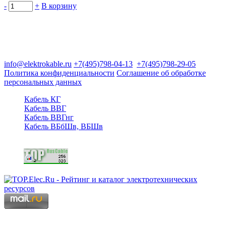
-
+
В корзину
Группа компаний "Электрокабель"
125480, Москва, Туристская ул, д.25, корп.1, оф. 21
info@elektrokable.ru
+7(495)798-04-13
+7(495)798-29-05
Политика конфиденциальности
Соглашение об обработке
персональных данных
Кабель КГ
Кабель ВВГ
Кабель ВВГнг
Кабель ВБбШв, ВБШв
Copyright © 2006 - 2026 Копирование материалов запрещено.