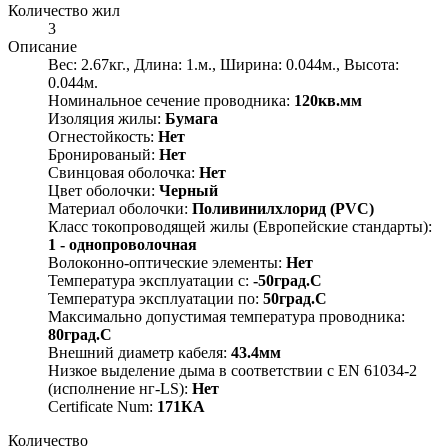
Количество жил
3
Описание
Вес: 2.67кг., Длина: 1.м., Ширина: 0.044м., Высота:
0.044м.
Номинальное сечение проводника:
120кв.мм
Изоляция жилы:
Бумага
Огнестойкость:
Нет
Бронированый:
Нет
Свинцовая оболочка:
Нет
Цвет оболочки:
Черный
Материал оболочки:
Поливинилхлорид (PVC)
Класс токопроводящей жилы (Европейские стандарты):
1 - однопроволочная
Волоконно-оптические элементы:
Нет
Температура эксплуатации с:
-50град.C
Температура эксплуатации по:
50град.C
Максимально допустимая температура проводника:
80град.C
Внешний диаметр кабеля:
43.4мм
Низкое выделение дыма в соответствии с EN 61034-2
(исполнение нг-LS):
Нет
Certificate Num:
171КА
Количество