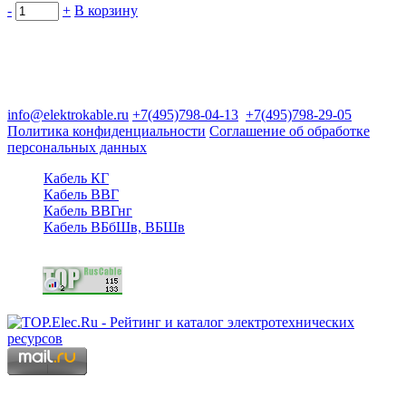
-
+
В корзину
Группа компаний "Электрокабель"
125480, Москва, Туристская ул, д.25, корп.1, оф. 21
info@elektrokable.ru
+7(495)798-04-13
+7(495)798-29-05
Политика конфиденциальности
Соглашение об обработке
персональных данных
Кабель КГ
Кабель ВВГ
Кабель ВВГнг
Кабель ВБбШв, ВБШв
Copyright © 2006 - 2026 Копирование материалов запрещено.