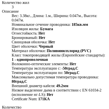
Количество жил
3
Описание
Вес: 3.38кг., Длина: 1.м., Ширина: 0.047м., Высота:
0.047м.
Номинальное сечение проводника:
185кв.мм
Изоляция жилы:
Бумага
Огнестойкость:
Нет
Бронированый:
Нет
Свинцовая оболочка:
Нет
Цвет оболочки:
Черный
Материал оболочки:
Поливинилхлорид (PVC)
Класс токопроводящей жилы (Европейские стандарты):
1 - однопроволочная
Волоконно-оптические элементы:
Нет
Температура эксплуатации с:
-50град.C
Температура эксплуатации по:
50град.C
Максимально допустимая температура проводника:
80град.C
Внешний диаметр кабеля:
49.2мм
Низкое выделение дыма в соответствии с EN 61034-2
(исполнение нг-LS):
Нет
Certificate Num:
171КА
Количество