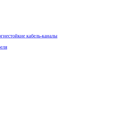
огнестойкие кабель-каналы
еля