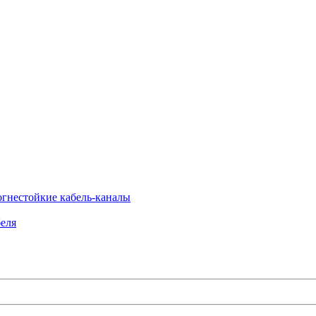
огнестойкие кабель-каналы
еля