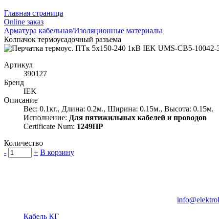
Главная страница
Оnline заказ
Арматура кабельная/Изоляционные материалы
Колпачок термоусадочный разъема
Артикул
390127
Бренд
IEK
Описание
Вес: 0.1кг., Длина: 0.2м., Ширина: 0.15м., Высота: 0.15м.
Исполнение:
Для пятижильных кабелей и проводов
Certificate Num:
1249ПР
Количество
-
+
В корзину
Группа компаний "Электрокабель"
125480, Москва, Туристская ул, д.25, корп.1, оф. 21
info@elektro
Кабель КГ