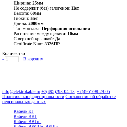
Ширина:
25мм
Не содержит (без) галогенов:
Нет
Высота:
60мм
Гибкий:
Нет
Длина:
2000мм
Тип монтажа:
Перфорация основания
Расстояние между щелями:
10мм
С верхней крышкой:
Да
Certificate Num:
3326ПР
Количество
-
+
В корзину
Группа компаний "Электрокабель"
125480, Москва, Туристская ул, д.25, корп.1, оф. 21
info@elektrokable.ru
+7(495)798-04-13
+7(495)798-29-05
Политика конфиденциальности
Соглашение об обработке
персональных данных
Кабель КГ
Кабель ВВГ
Кабель ВВГнг
Кабель ВБбШв, ВБШв