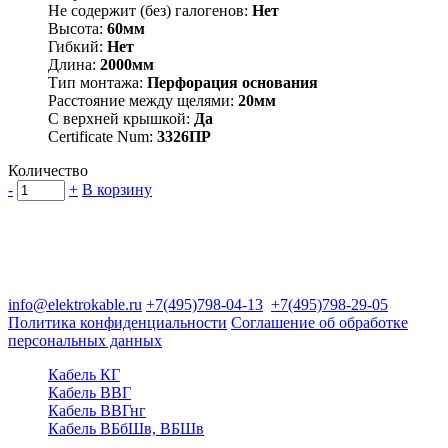
Не содержит (без) галогенов:
Нет
Высота:
60мм
Гибкий:
Нет
Длина:
2000мм
Тип монтажа:
Перфорация основания
Расстояние между щелями:
20мм
С верхней крышкой:
Да
Certificate Num:
3326ПР
Количество
-
+
В корзину
Группа компаний "Электрокабель"
125480, Москва, Туристская ул, д.25, корп.1, оф. 21
info@elektrokable.ru
+7(495)798-04-13
+7(495)798-29-05
Политика конфиденциальности
Соглашение об обработке
персональных данных
Кабель КГ
Кабель ВВГ
Кабель ВВГнг
Кабель ВБбШв, ВБШв